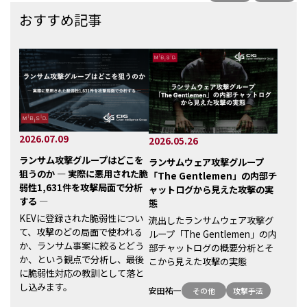
おすすめ記事
2026.07.09
2026.05.26
ランサム攻撃グループはどこを
ランサムウェア攻撃グループ
狙うのか ― 実際に悪用された脆
「The Gentlemen」の内部チ
弱性1,631件を攻撃局面で分析
ャットログから見えた攻撃の実
する ―
態
KEVに登録された脆弱性につい
流出したランサムウェア攻撃グ
て、攻撃のどの局面で使われる
ループ「The Gentlemen」の内
か、ランサム事案に絞るとどう
部チャットログの概要分析とそ
か、という観点で分析し、最後
こから見えた攻撃の実態
に脆弱性対応の教訓として落と
し込みます。
安田祐一
その他
攻撃手法