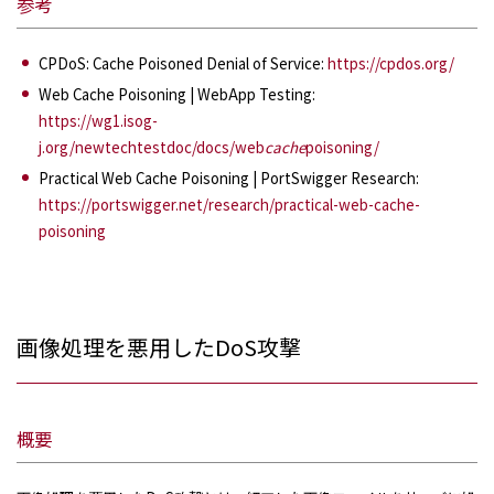
参考
CPDoS: Cache Poisoned Denial of Service:
https://cpdos.org/
Web Cache Poisoning | WebApp Testing:
https://wg1.isog-
j.org/newtechtestdoc/docs/web
cache
poisoning/
Practical Web Cache Poisoning | PortSwigger Research:
https://portswigger.net/research/practical-web-cache-
poisoning
画像処理を悪用したDoS攻撃
概要