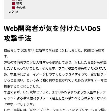
参考
その他
まとめ
Web開発者が気を付けたいDoS
攻撃手法
初めまして 2025年4月に新卒でMBSDに入社しました、PS部の坂島で
す。
弊社の技術者ブログは入社前から愛読しており、入社したら自分も執筆
したいと思っていました。そんな中、ブログ執筆の機会をいただけたた
め、学生時代から「イメージしやすくとっつきやすそうで、実は掘り下
げると奥深い」という点に強く興味を惹かれていたDoS攻撃をテーマに
執筆することにしました。
早速ですが、DoS攻撃というと、まずDDoS攻撃のような大量のトラフ
ィックによる帯域枯渇やリソース逼迫を思い浮かべる方は少なくないの
ではないでしょうか。
しかし実際には、Webアプリケーションといったアプリケーション層に