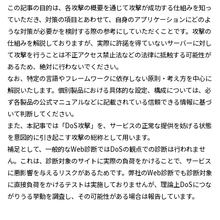
この記事の目的は、各攻撃の概要を通じて攻撃が成功する仕組みを知っ
ていただき、対策の項目とあわせて、自身のアプリケーションにどのよ
うな対策が必要かを検討する際の参考にしていただくことです。攻撃の
仕組みを解説しておりますが、実際に許諾を得ていないサーバーに対し
て攻撃を行うことは不正アクセス禁止法などの法律に抵触する可能性が
あるため、絶対に行わないでください。
なお、特定の言語やフレームワークに依存しない原則・考え方を中心に
解説いたします。個別製品における具体的な設定、構成については、必
ず各製品の公式マニュアルなどに記載されている信頼できる情報に基づ
いて判断してください。
また、本記事では「DoS攻撃」を、サービスの正常な提供を妨げる状態
を意図的に引き起こす攻撃の総称として用います。
補足として、一般的なWeb診断ではDoSの観点での診断は行われませ
ん。これは、診断対象のサイトに実際の負荷をかけることで、サービス
に悪影響を与えるリスクがあるためです。弊社のWeb診断でも診断対象
に直接負荷をかけるテストは実施しておりませんが、理論上DoSにつな
がりうる挙動を調査し、その可能性がある場合は報告しています。