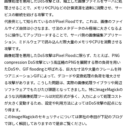
画像処理を悪用したDoS攻撃とは、細工した画像ファイルをサーバに処
理させることで、メモリやCPUなどの計算資源を過剰に消費させ、サー
ビスの継続を妨げる攻撃です。
代表例として知られているのがPixel Floodです。これは、画像のファイ
ルサイズ自体は小さなまま、寸法のメタデータのみ極端に大きくなるよ
うに操作してアップロードすることで、サーバ側の画像編集アプリケー
ション、ミドルウェアで読み込んだ際大量のメモリやCPUを消費させる
攻撃です。
画像処理を悪用したDoS攻撃はPixel Floodに限らず、たとえば、PNG
compression DoS攻撃という高圧縮のPNGを展開する際の負荷を用い
たDoSや、GIF floodingと呼ばれる、巨大な寸法や大量のフレームを持
つアニメーションGIFによって、デコードや変換処理の負荷を増大させ
る攻撃があります。こうした問題は、実際の画像処理ライブラリや周辺
ソフトウェアでもたびたび課題となってきました。特にImageMagickの
ような汎用画像処理ツールは対応形式が多く、入力によって処理コスト
が大きく変動するため、設定や利用方法によってはDoS攻撃の起点にな
り得ます。
このImageMagickのセキュリティについては弊社の寺田が下記のブログ
で詳しく解説しておりますので是非ご覧ください。