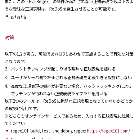
また、この「Evil Regex」の条件が満たされない正規表現でも以下のよ
うな曖昧な正規表現は、ReDoSを発生させることが可能です。
a*a*$
対策
以下の1,2の両方、可能であれば3もあわせて実施することで有効な対策
となります。
バックトラッキングが起こり得る曖昧な正規表現を避ける
ユーザがサーバ側で評価される正規表現を定義できる設計にしない
高度な正規表現の機能が必要ない場合、バックトラッキングによる
マッチングが行われない正規表現ライブラリを用いる
以下2つのツールは、ReDoSに脆弱な正規表現となっていないかどうか
の確認に有用です。
※どちらもオンラインサービスであるため、入力する正規表現に注意し
てください
regex101: build, test, and debug regex:
https://regex101.com/