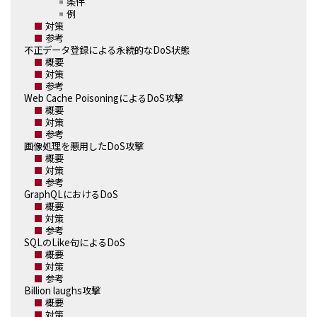
条件
例
対策
参考
不正データ登録による永続的なDoS状態
概要
対策
参考
Web Cache PoisoningによるDoS攻撃
概要
対策
参考
画像処理を悪用したDoS攻撃
概要
対策
参考
GraphQLにおけるDoS
概要
対策
参考
SQLのLike句によるDoS
概要
対策
参考
Billion laughs攻撃
概要
対策