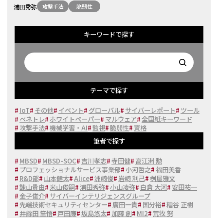
浦田秀弥
攻撃手法
脆弱性
キーワードで探す
テーマで探す
#
IoT
#
その他
#
イベント
#
グローバル
#
サイバーレポート
#
ツール
#
ペネトレ
#
ホワイトペーパー
#
マルウェア
#
全国紙キーワード
#
攻撃手法
#
機械学習・AI
#
監視
#
脆弱性
#
資格
筆者で探す
#
MBSD
#
MBSD-SOC
#
吉川孝志
#
寺田健
#
高江洲 勲
#
プロフェッショナルサービス事業部
#
小河哲之
#
福田美香
#
R&D部
#
山本健太
#
Alice
#
洲崎俊
#
岩崎 利己
#
桝屋雅文
#
諌山貴由
#
米山俊嗣
#
浦田秀弥
#
小山凌弥
#
白倉 大河
#
安田祐一
#
金子俊介
#
サイバーインテリジェンスグループ
#
先端技術セキュリティセンター
#
廣田一貴
#
国分裕
#
糟谷 正樹
#
井餘田 笙悟
#
戸田廉
#
坂島悠太
#
加藤 創
#
MI2
#
荒牧 努