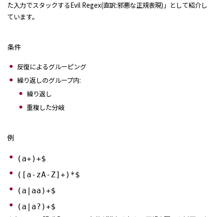
た入力でスタックするEvil Regex(直訳:邪悪な正規表現)」として紹介し
ています。
条件
反復によるグルーピング
繰り返しのグループ内:
繰り返し
重複した分岐
例
(a+)+$
([a-zA-Z]+)*$
(a|aa)+$
(a|a?)+$