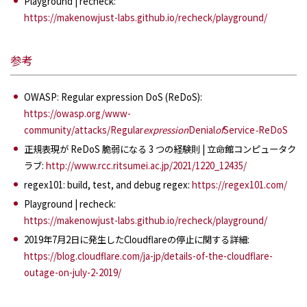
Playground | recheck:
https://makenowjust-labs.github.io/recheck/playground/
参考
OWASP: Regular expression DoS (ReDoS):
https://owasp.org/www-
community/attacks/Regular
expression
Denial
of
Service
-
ReDoS
正規表現が ReDoS 脆弱になる 3 つの経験則 | 立命館コンピュータク
ラブ:
http://www.rcc.ritsumei.ac.jp/2021/1220_12435/
regex101: build, test, and debug regex:
https://regex101.com/
Playground | recheck:
https://makenowjust-labs.github.io/recheck/playground/
2019年7月2日に発生したCloudflareの停止に関する詳細:
https://blog.cloudflare.com/ja-jp/details-of-the-cloudflare-
outage-on-july-2-2019/