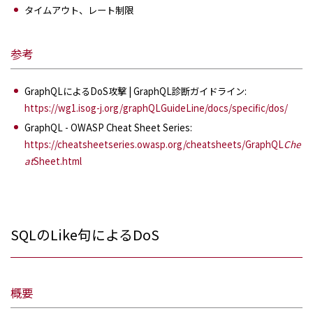
タイムアウト、レート制限
参考
GraphQLによるDoS攻撃 | GraphQL診断ガイドライン:
https://wg1.isog-j.org/graphQLGuideLine/docs/specific/dos/
GraphQL - OWASP Cheat Sheet Series:
https://cheatsheetseries.owasp.org/cheatsheets/GraphQL
Che
at
Sheet.html
SQLのLike句によるDoS
概要