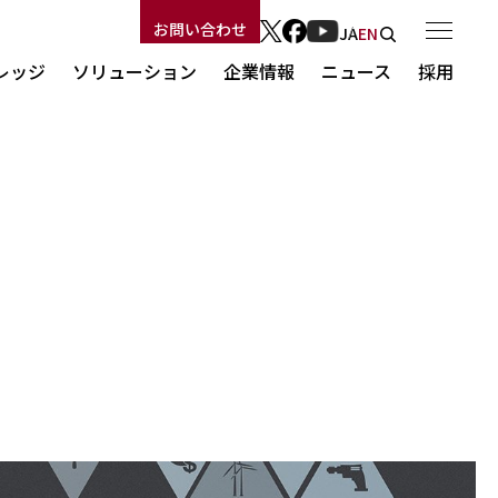
お問い合わせ
JA
EN
レッジ
ソリューション
企業情報
ニュース
採用
ソリューション
ログ
社長メッセージ
Security Force
新卒採用
ート
経営理念
Security Force
ASOC
キャリア採用
会社概要
セキュリティ監視サービス
コーポレートブログ
事業概要
ASOC
コンサルティング
沿革
セキュリティ教育
ー
MBSDの技術力
コンサルティング
セキュリティ診断
MBSDの人材力
AIセキュリティ
MBSDのサステナビリティ
セキュリティ教育
セキュリティ製品・ソリューション
福利厚生
パートナー
セキュリティ診断
利用規約
個人情報保護方針
AIセキュリティ
情報セキュリティ方針