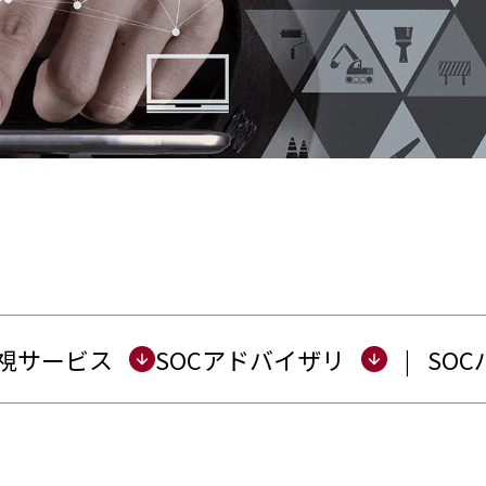
ニュース
採用
新卒採用
キャリア採用
コーポレートブログ
視サービス
SOCアドバイザリ
|
SO