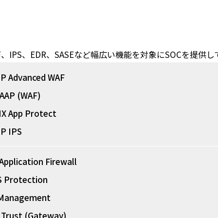
、IPS、EDR、SASEなど幅広い機能を対象にSOCを提供
IP Advanced WAF
AAP (WAF)
X App Protect
IP IPS
pplication Firewall
 Protection
Management
 Trust (Gateway)