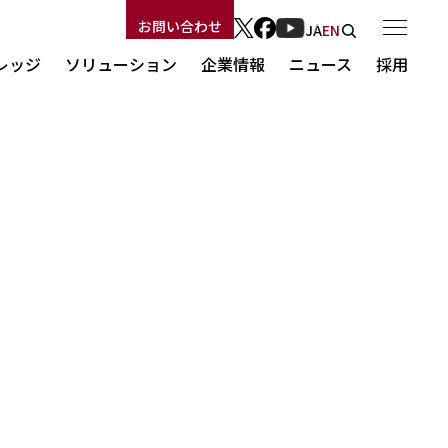
お問い合わせ
JA
EN
レッジ
ソリューション
企業情報
ニュース
採用
ソリューション
ログ
社長メッセージ
Security Force
新卒採用
ート
経営理念
Security Force
ASOC
キャリア採用
会社概要
セキュリティ監視サービス
コーポレートブログ
事業概要
ASOC
コンサルティング
沿革
セキュリティ教育
ー
MBSDの技術力
コンサルティング
セキュリティ診断
MBSDの人材力
AIセキュリティ
MBSDのサステナビリティ
セキュリティ教育
セキュリティ製品・ソリューション
福利厚生
パートナー
セキュリティ診断
利用規約
個人情報保護方針
AIセキュリティ
情報セキュリティ方針