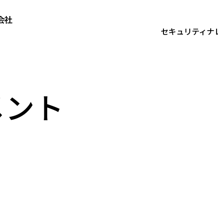
セキュリティナ
セキュリティナレッジ
メント
技術者ブ
技術者ブログ
最新レポ
コラム
最新レポート
対談
導入事例
コラム
ウェビナ
対談
導入事例
ウェビナー