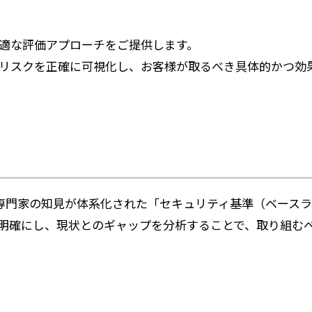
ニュース
適な評価アプローチをご提供します。
リスクを正確に可視化し、お客様が取るべき具体的かつ効
採用
新卒採用
キャリア採用
いった、専門家の知見が体系化された「セキュリティ基準（ベ
明確にし、現状とのギャップを分析することで、取り組む
コーポレートブログ