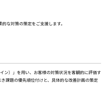
ソーシャルメディアガイドライン
セキュリティ製品・ソリューション
当社から外部への情報提供ポリシー
MBSD-SIRT
果的な対策の策定をご支援します。
ースライン）」を用い、お客様の対策状況を客観的に評価す
べき課題の優先順位付けと、具体的な改善計画の策定