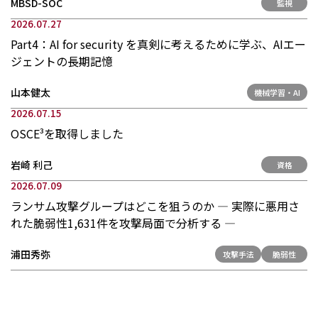
MBSD-SOC
監視
お問い合わせ
2026.07.27
Part4：AI for security を真剣に考えるために学ぶ、AIエー
ジェントの長期記憶
山本健太
機械学習・AI
2026.07.15
OSCE³を取得しました
岩崎 利己
資格
2026.07.09
ランサム攻撃グループはどこを狙うのか ― 実際に悪用さ
れた脆弱性1,631件を攻撃局面で分析する ―
浦田秀弥
攻撃手法
脆弱性