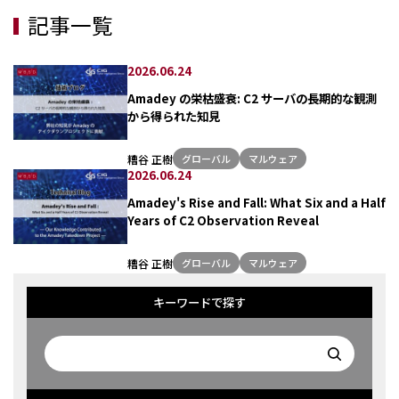
記事一覧
2026.06.24
Amadey の栄枯盛衰: C2 サーバの長期的な観測
から得られた知見
糟谷 正樹
グローバル
マルウェア
2026.06.24
Amadey's Rise and Fall: What Six and a Half
Years of C2 Observation Reveal
糟谷 正樹
グローバル
マルウェア
キーワードで探す