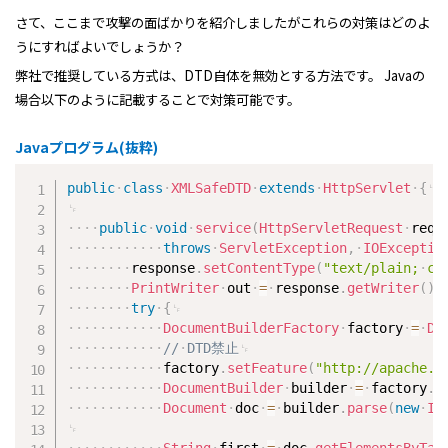
さて、ここまで攻撃の面ばかりを紹介しましたがこれらの対策はどのよ
うにすればよいでしょうか？
弊社で推奨している方式は、DTD自体を無効とする方法です。 Javaの
場合以下のように記載することで対策可能です。
Javaプログラム(抜粋)
public
class
XMLSafeDTD
extends
HttpServlet
{
public
void
service
(
HttpServletRequest
requ
throws
ServletException
,
IOExceptio
response
.
setContentType
(
"text/plain;
ch
PrintWriter
out
=
response
.
getWriter
(
)
;
try
{
DocumentBuilderFactory
factory
=
Do
//
DTD禁止
factory
.
setFeature
(
"http://apache.o
DocumentBuilder
builder
=
factory
.
n
Document
doc
=
builder
.
parse
(
new
In
String
first
=
doc
.
getElementsByTag