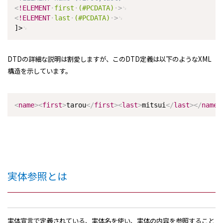
<
!ELEMENT
first
(#PCDATA)
>
<
!ELEMENT
last
(#PCDATA)
>
]>
DTDの詳細な説明は割愛しますが、このDTD定義は以下のようなXML
構造を示しています。
<
name
>
<
first
>
tarou
</
first
>
<
last
>
mitsui
</
last
>
</
name
>
実体参照とは
実体宣言で定義されている、実体名を使い、実体の内容を参照すること