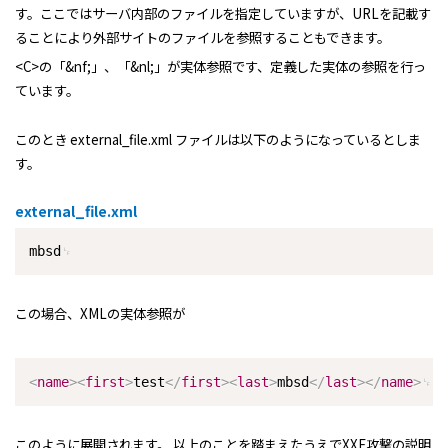
す。ここではサーバ内部のファイルを指定していますが、URLを記載す
ることにより外部サイトのファイルを参照することもできます。
<C>の「&nf;」、「&nl;」が実体参照です、定義した実体の参照を行っ
ています。
このとき external_file.xml ファイルは以下のようになっているとしま
す。
external_file.xml
mbsd
この場合、XMLの実体参照が
<
name
>
<
first
>
test
</
first
>
<
last
>
mbsd
</
last
>
</
name
>
このように展開されます。 以上のことを踏まえたうえでXXE攻撃の説明