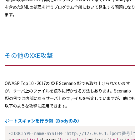
を含めたXMLの処理を行うプログラム全般において発生する問題になり
ます。
その他のXXE攻撃
OWASP Top 10 - 2017の XXE Scenario #2でも取り上げられています
が、サーバ上のファイルを読みに行かせる方法もあります。Scenario
#2の例では内部にあるサーバ上のファイルを指定していますが、他にも
以下のような攻撃に応用できます。
ポートスキャンを行う例（Bodyのみ）
<!DOCTYPE
name
SYSTEM
"http://127.0.0.1:[port番号]">
<
name
>
<
first
>
tarou
</
first
>
<
last
>
mitsui
</
last
>
</
name
>