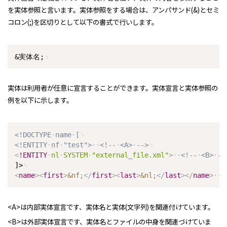
を実体参照と言います。実体参照をする場合は、アンパサンド(&)とセミ
コロン(;)を区切りとして以下の書式で行いします。
&実体名;
実体は利用者が任意に宣言することができます。実体宣言と実体参照の
例を以下に示します。
<!DOCTYPE
name
[
<!ENTITY
nf
"test">
<!--
<A>
-->
<
!ENTITY
nl
SYSTEM
"external_file.xml"
>
<!--
<B>
--
]>
<
name
>
<
first
>
&nf;
</
first
>
<
last
>
&nl;
</
last
>
</
name
>
<
<A>は内部実体宣言です、実体名と実体(文字列)を関連付けています。
<B>は外部実体宣言です、実体名とファイルの中身を関連づけていま