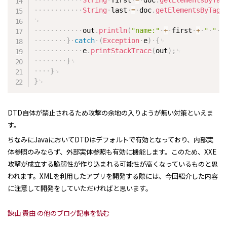
String
last
=
doc
.
getElementsByTagN
out
.
println
(
"name:"
+
first
+
"
"
+
}
catch
(
Exception
e
)
{
e
.
printStackTrace
(
out
)
;
}
}
}
DTD自体が禁止されるため攻撃の余地の入りようが無い対策といえま
す。
ちなみにJavaにおいてDTDはデフォルトで有効となっており、内部実
体参照のみならず、外部実体参照も有効に機能します。このため、XXE
攻撃が成立する脆弱性が作り込まれる可能性が高くなっているものと思
われます。XMLを利用したアプリを開発する際には、今回紹介した内容
に注意して開発をしていただければと思います。
諌山 貴由 の他のブログ記事を読む