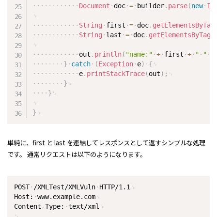
Document
doc
=
builder
.
parse
(
new
In
String
first
=
doc
.
getElementsByTag
String
last
=
doc
.
getElementsByTagN
out
.
println
(
"name:"
+
first
+
"
"
+
}
catch
(
Exception
e
)
{
e
.
printStackTrace
(
out
)
;
}
}
}
単純に、first と last を連結してレスポンスとして返すシンプルな処理
です。 通常リクエストは以下のようになります。
POST
/XMLTest/XMLVuln
HTTP/1.1
Host:
www.example.com
Content-Type:
text/xml