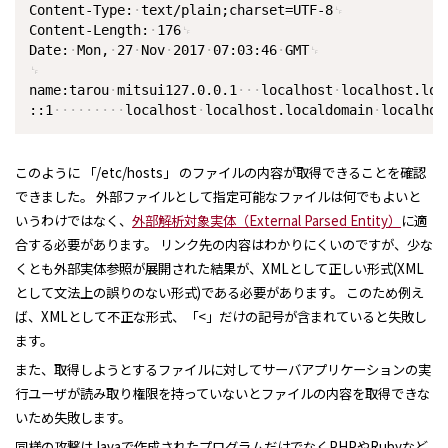
Content-Type:
text/plain;charset=UTF-8
Content-Length:
176
Date:
Mon,
27
Nov
2017
07:03:46
GMT
name:tarou
mitsui127.0.0.1
localhost
localhost.loc
::1
localhost
localhost.localdomain
localhos
このように 「/etc/hosts」 のファイルの内容が取得できることを確認
できました。 外部ファイルとして指定可能なファイルは何でもよいと
いうわけではなく、
外部解析対象実体（External Parsed Entity）
に適
合する必要があります。 リンク先の内容はわかりにくいのですが、少な
くとも外部実体参照が展開された結果が、XMLとして正しい形式(XML
として文法上の誤りのない形式)である必要があります。 このため例え
ば、XMLとして不正な形式、「<」だけの記号が含まれていると失敗し
ます。
また、取得しようとするファイルに対してサーバアプリケーションの実
行ユーザが読み取り権限を持っていないとファイルの内容を取得できな
いため失敗します。
同様の攻撃はJavaで作成されたプログラムだけでなくPHPやRubyなど