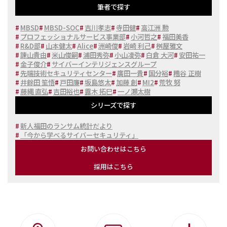
筆者で探す
#
MBSD
#
MBSD-SOC
#
吉川孝志
#
寺田健
#
高江洲 勲
#
プロフェッショナルサービス事業部
#
小河哲之
#
福田美香
#
R&D部
#
山本健太
#
Alice
#
洲崎俊
#
岩崎 利己
#
桝屋雅文
#
諌山貴由
#
米山俊嗣
#
浦田秀弥
#
小山凌弥
#
白倉 大河
#
安田祐一
#
金子俊介
#
サイバーインテリジェンスグループ
#
先端技術セキュリティセンター
#
廣田一貴
#
国分裕
#
糟谷 正樹
#
井餘田 笙悟
#
戸田廉
#
坂島悠太
#
加藤 創
#
MI2
#
荒牧 努
#
藤縄 直弘
#
吉田裕也
#
露木 拓巳
#
一ノ瀬太樹
シリーズで探す
#
新人福田のランサム統計だより
#
「今から学べるサイバーセキュリティ」
お問い合わせはこちら
採用はこちら