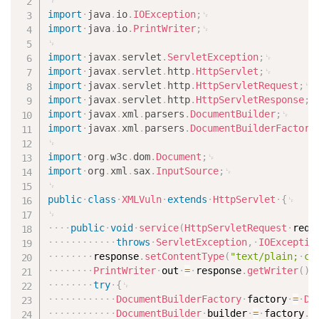
import
java
.
io
.
IOException
;
import
java
.
io
.
PrintWriter
;
import
javax
.
servlet
.
ServletException
;
import
javax
.
servlet
.
http
.
HttpServlet
;
import
javax
.
servlet
.
http
.
HttpServletRequest
;
import
javax
.
servlet
.
http
.
HttpServletResponse
;
import
javax
.
xml
.
parsers
.
DocumentBuilder
;
import
javax
.
xml
.
parsers
.
DocumentBuilderFactory
import
org
.
w3c
.
dom
.
Document
;
import
org
.
xml
.
sax
.
InputSource
;
public
class
XMLVuln
extends
HttpServlet
{
public
void
service
(
HttpServletRequest
requ
throws
ServletException
,
IOExceptio
response
.
setContentType
(
"text/plain;
ch
PrintWriter
out
=
response
.
getWriter
(
)
;
try
{
DocumentBuilderFactory
factory
=
Do
DocumentBuilder
builder
=
factory
.
n