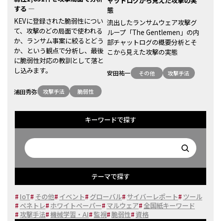
ャットログから見えた攻撃の実
する ―
態
KEVに登録された脆弱性につい
流出したランサムウェア攻撃グ
て、攻撃のどの局面で使われる
ループ「The Gentlemen」の内
か、ランサム事案に絞るとどう
部チャットログの概要分析とそ
か、という観点で分析し、最後
こから見えた攻撃の実態
に脆弱性対応の教訓として落と
し込みます。
安田祐一
その他
攻撃手法
浦田秀弥
攻撃手法
脆弱性
キーワードで探す
テーマで探す
#
IoT
#
その他
#
イベント
#
グローバル
#
サイバーレポート
#
ツール
#
ペネトレ
#
ホワイトペーパー
#
マルウェア
#
全国紙キーワード
#
攻撃手法
#
機械学習・AI
#
監視
#
脆弱性
#
資格