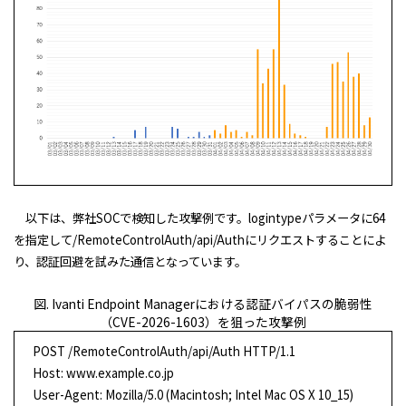
以下は、弊社SOCで検知した攻撃例です。logintypeパラメータに64
を指定して/RemoteControlAuth/api/Authにリクエストすることによ
り、認証回避を試みた通信となっています。
図. Ivanti Endpoint Managerにおける認証バイパスの脆弱性
（CVE-2026-1603）を狙った攻撃例
POST /RemoteControlAuth/api/Auth HTTP/1.1
Host: www.example.co.jp
User-Agent: Mozilla/5.0 (Macintosh; Intel Mac OS X 10_15)