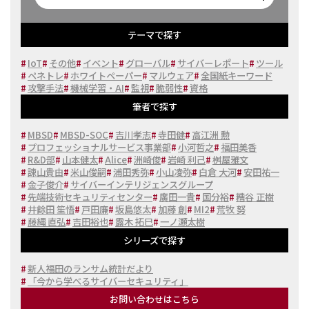
テーマで探す
#
IoT
#
その他
#
イベント
#
グローバル
#
サイバーレポート
#
ツール
#
ペネトレ
#
ホワイトペーパー
#
マルウェア
#
全国紙キーワード
#
攻撃手法
#
機械学習・AI
#
監視
#
脆弱性
#
資格
筆者で探す
#
MBSD
#
MBSD-SOC
#
吉川孝志
#
寺田健
#
高江洲 勲
#
プロフェッショナルサービス事業部
#
小河哲之
#
福田美香
#
R&D部
#
山本健太
#
Alice
#
洲崎俊
#
岩崎 利己
#
桝屋雅文
#
諌山貴由
#
米山俊嗣
#
浦田秀弥
#
小山凌弥
#
白倉 大河
#
安田祐一
#
金子俊介
#
サイバーインテリジェンスグループ
#
先端技術セキュリティセンター
#
廣田一貴
#
国分裕
#
糟谷 正樹
#
井餘田 笙悟
#
戸田廉
#
坂島悠太
#
加藤 創
#
MI2
#
荒牧 努
#
藤縄 直弘
#
吉田裕也
#
露木 拓巳
#
一ノ瀬太樹
シリーズで探す
#
新人福田のランサム統計だより
#
「今から学べるサイバーセキュリティ」
お問い合わせはこちら