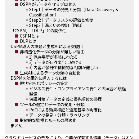
DSPMがデータを守るプロセス
Step1｜データの発見と分類（Data Discovery &
Classification）
Step2｜データリスクの評価と修復
Step3｜漏えいの検知（防御）
「CSPM」「DLP」との関係性
CSPMとは
DLPとは
DSPM導入の課題と生成AIによる突破口
非構造化データの分類が難しい理由
1) 保存場所が多岐にわたる
2) データが日々変化し続ける
3) 内容が多様で機械的な判別が難しい
生成AIによるデータ分類の自動化
DSPMを効果的に導入するには
現状分析とポリシーの策定
ビジネス要件・コンプライアンス要件との照合と規程
整備
保護対象データの定義と優先順位の整理
ツールの選定とデータの発見・分類
PoCによる効果検証と選定基準の明確化
データの発見・分類・ラベリング
継続的な監視とルールの最適化
まとめ
クラウドサービスの普及により、企業が保有する情報（データ）はオン