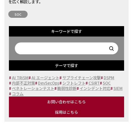
を広く解説します。
SOC
キーワードで探す
テーマで探す
#
AI TRiSM
#
AI エージェント
#
サプライチェーン攻撃
#
DSPM
#
内部不正対策
#
DevSecOps
#
シフトレフト
#
CSIRT
#
SOC
#
ペネトレーションテスト
#
脆弱性診断
#
インシデント対応
#
SIEM
#
コラム
お問い合わせはこちら
採用はこちら