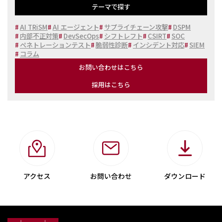
テーマで探す
#
AI TRiSM
#
AI エージェント
#
サプライチェーン攻撃
#
DSPM
#
内部不正対策
#
DevSecOps
#
シフトレフト
#
CSIRT
#
SOC
#
ペネトレーションテスト
#
脆弱性診断
#
インシデント対応
#
SIEM
#
コラム
お問い合わせはこちら
採用はこちら
アクセス
お問い合わせ
ダウンロード