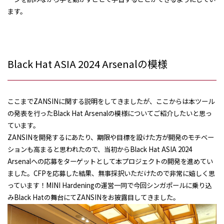
ます。
Black Hat ASIA 2024 Arsenal
の模様
ここまで
ZANSIN
に関する説明をしてきましたが、ここからは本ツール
の発表を行った
Black Hat Arsenal
の模様についてご紹介したいと思っ
ています。
ZANSINを開発するにあたり、期限や目標を設けた方が開発のモチベー
ションも高まると思われたので、当初から
Black Hat ASIA 2024
Arsenal
への応募をターゲットとして本プロジェクトの開発を進めてい
ました。
CFP
を応募した結果、無事採択いただけたので非常に嬉しく思
っています！
MINI Hardening
の運営一同で今回シンガポールに乗り込
みBlack Hatの舞台にて
ZANSIN
をお披露目してきました。