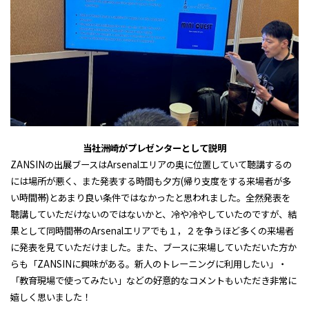
当社洲崎がプレゼンターとして説明
ZANSINの出展ブースは
Arsenal
エリアの奥に位置していて聴講するの
には場所が悪く、また発表する時間も夕方
(
帰り支度をする来場者が多
い時間帯
)
とあまり良い条件ではなかったと思われました。全然発表を
聴講していただけないのではないかと、冷や冷やしていたのですが、結
果として同時間帯の
Arsenal
エリアでも１，２を争うほど多くの来場者
に発表を見ていただけました。また、ブースに来場していただいた方か
らも「
ZANSIN
に興味がある。新人のトレーニングに利用したい」・
「教育現場で使ってみたい」などの好意的なコメントもいただき非常に
嬉しく思いました！