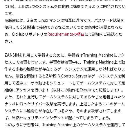
で
(
※
)
、上記の
2
つのシステムを自動的に構築できるように開発されてい
ます。
※厳密には、
2
台の
Linux
マシンは相互に通信でき、パスワード認証を
使用して
SSH
経由で接続できるなどのいくつかの条件が必要となるた
め、
GitHub
リポジトリの
Requirements
の項目
にて詳細をご確認くだ
さい。
ZANSINを利用して学習するために、学習者は
Training Machine
にアク
セスして演習を行います。学習者は演習中に、
Training Machine
上で動
作する多数の脆弱性が存在するゲームシステムを運用しなければなりま
せん。演習を開始すると
ZANSIN Control Server
はゲームシステムを利
用して遊ぶユーザの動きをシミュレートしてゲームシステムに対して定
期的にアクセスを行います（以降この動作を
Crawling
と記載します）。
また、それと並行してゲームシステムに対してあらかじめ定義されたシ
ナリオに沿ったサイバー攻撃を実行します。上述したようにこのゲーム
システムには脆弱性が存在しているため、そのまま攻撃されてしまえ
ば、当然セキュリティインシデントが起こってしまうでしょう。
このように学習者は、
Training Machine
上のゲームシステムを運用して