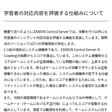
学習者の対応内容を評価する仕組みについて
概要で述べたように
ZANSIN Control Server
では、攻撃を行う以外にも
学習者のインシデント対応内容を評価する機能を実装しています。現時
点のバージョンでは
2
つの評価項目が存在します。
1つ目の項目はシステム稼働率であり、ZANSIN Control Server の
Crawlingの結果からスコアを算出しています。このシステム稼働率のス
コアはゲームシステムが正常稼働している時間が長いほど、上昇する仕
組みとなっています。例えばゲームシステムが攻撃でダウンまたは正常
稼働できない状態となった場合には、システムの稼働率が低下する仕組
みになっ
ています。このため、高いスコアを獲得するためには、セキュ
リティインシデントが発生した場合に素早くシステムを復旧する必要が
あります。
また、今回の演習環境であるゲームシステムならではの特徴として、ゲ
ームチート（ゲームにおける不正行為）によってもスコアが変動する仕
組みとしています。演習では脆弱性を利用して、ゲームシステムに対す