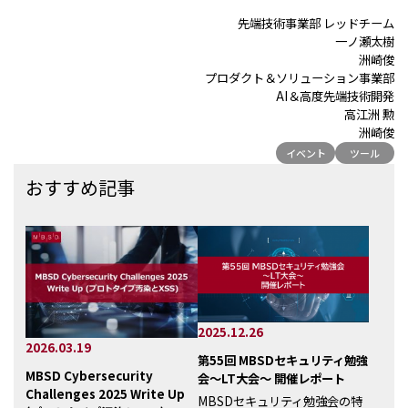
先端技術事業部 レッドチーム
一ノ瀬太樹
洲崎俊
プロダクト＆ソリューション事業部
AI＆高度先端技術開発
高江洲 勲
洲崎俊
イベント
ツール
おすすめ記事
2025.12.26
2026.03.19
第55回 MBSDセキュリティ勉強
MBSD Cybersecurity
会～LT大会～ 開催レポート
Challenges 2025 Write Up
MBSDセキュリティ勉強会の特