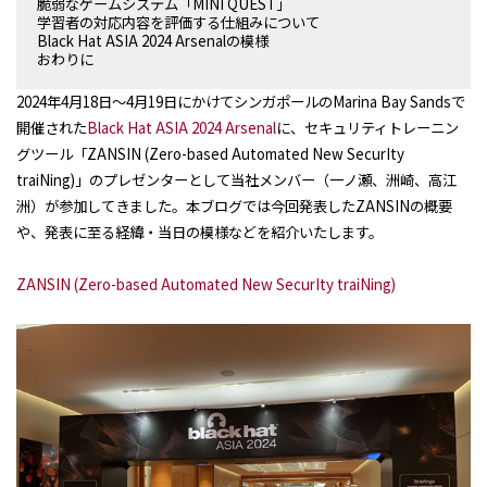
脆弱なゲームシステム「MINI QUEST」
学習者の対応内容を評価する仕組みについて
Black Hat ASIA 2024 Arsenalの模様
おわりに
2024
年
4
月
18
日～
4
月
19
日にかけてシンガポールの
Marina Bay Sands
で
開催された
Black Hat ASIA 2024 Arsenal
に、セキュリティトレーニン
グツール「
ZANSIN (Zero-based Automated New SecurIty
traiNing)
」のプレゼンターとして当社メンバー（一ノ瀬、洲崎、高江
洲）が参加してきました。本ブログでは今回発表した
ZANSIN
の概要
や、発表に至る経緯・当日の模様などを紹介いたします。
ZANSIN (Zero-based Automated New SecurIty traiNing)