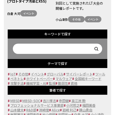
(プロトタイプ汚染とXSS)
別回として実施されたLT大会の
開催レポートです。
白倉 大河
イベント
小山凌弥
その他
イベント
キーワードで探す
テーマで探す
#
IoT
#
その他
#
イベント
#
グローバル
#
サイバーレポート
#
ツール
#
ペネトレ
#
ホワイトペーパー
#
マルウェア
#
全国紙キーワード
#
攻撃手法
#
機械学習・AI
#
監視
#
脆弱性
#
資格
筆者で探す
#
MBSD
#
MBSD-SOC
#
吉川孝志
#
寺田健
#
高江洲 勲
#
プロフェッショナルサービス事業部
#
小河哲之
#
福田美香
#
山本健太
#
R&D部
#
洲崎俊
#
Alice
#
岩崎 利己
#
諌山貴由
#
桝屋雅文
#
浦田秀弥
#
米山俊嗣
#
安田祐一
#
白倉 大河
#
小山凌弥