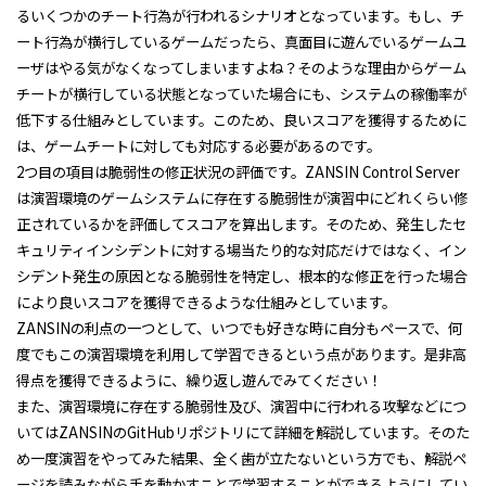
るいくつかのチート行為が行われるシナリオとなっています。もし、チ
ート行為が横行しているゲームだったら、真面目に遊んでいるゲームユ
ーザはやる気がなくなってしまいますよね？そのような理由からゲーム
チートが横行している状態となっていた場合にも、システムの稼働率が
低下する仕組みとしています。このため、良いスコアを獲得するために
は、ゲームチートに対しても対応する必要があるのです。
2つ目の項目は脆弱性の修正状況の評価です。
ZANSIN Control Server
は演習環境のゲームシステムに存在する脆弱性が演習中にどれくらい修
正されているかを評価してスコアを算出します。そのため、発生したセ
キュリティインシデントに対する場当たり的な対応だけではなく、イン
シデント発生の原因となる脆弱性を特定し、根本的な修正を行った場合
により良いスコアを獲得できるような仕組みとしています。
ZANSINの利点の一つとして、いつでも好きな時に自分もペースで、何
度でもこの演習環境を利用して学習できるという点があります。是非高
得点を獲得できるように、繰り返し遊んでみてください！
また、演習環境に存在する脆弱性及び、演習中に行われる攻撃などにつ
いては
ZANSIN
の
GitHub
リポジトリにて詳細を解説しています。そのた
め一度演習をやってみた結果、全く歯が立たないという方でも、解説ペ
ージを読みながら手を動かすことで学習することができるようにしてい