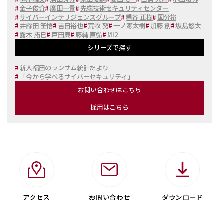
#
金子俊介
#
廣田一貴
#
先端技術セキュリティセンター
#
サイバーインテリジェンスグループ
#
糟谷 正樹
#
国分裕
#
井餘田 笙悟
#
吉田裕也
#
荒牧 努
#
一ノ瀬太樹
#
加藤 創
#
坂島悠太
#
露木 拓巳
#
戸田廉
#
藤縄 直弘
#
MI2
シリーズで探す
#
新人福田のランサム統計だより
#
「今から学べるサイバーセキュリティ」
お問い合わせはこちら
採用はこちら
アクセス
お問い合わせ
ダウンロード