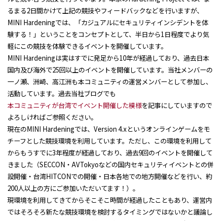
るまる
2
日間かけて上記の競技やフィードバックなどを行いますが、
MINI Hardening
では、「カジュアルにセキュリティインシデントを体
験する！」ということをコンセプトとして、半日から
1
日程度でより気
軽にこの競技を体験できるイベントを開催しています。
MINI Hardeningは実はすでに発足から
10
年が経過しており、過去日本
国内及び海外で
25
回以上のイベントを開催しています。当社メンバーの
一ノ瀬、洲崎、高江洲も本コミュニティの運営メンバーとして参加し、
活動しています。過去当社ブログでも
本コミュニティが台湾でイベント開催した模様
を記事にしていますので
よろしければご参照ください。
現在の
MINI Hardening
では、
Version 4.x
というオンラインゲームをモ
チーフとした競技環境を利用しています。ただし、この環境を利用して
からもうすでに
3
年程度が経過しており、過去
9
回のイベントを開催して
きました（
SECCON
・
AVTokyo
などの国内セキュリティイベントとの併
設開催・台湾
HITCON
での開催・日本各地での地方開催などを行い、約
200
人以上の方にご参加いただいてます！）。
現環境を利用してきてからそこそこ時間が経過したこともあり、運営内
ではそろそろ新たな競技環境を検討するタイミングではないかと議論し