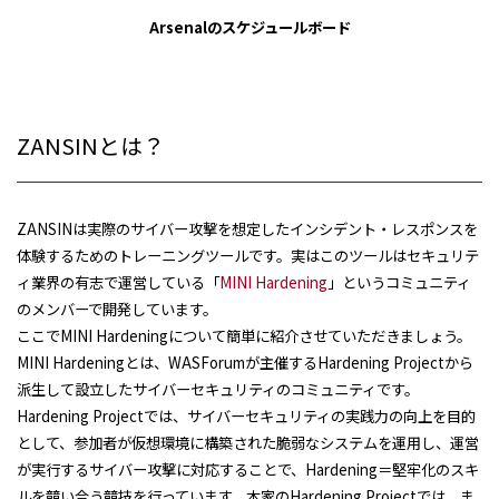
Arsenal
のスケジュールボード
ZANSINとは？
ZANSINは実際のサイバー攻撃を想定したインシデント・レスポンスを
体験するためのトレーニングツールです。実はこのツールはセキュリテ
ィ業界の有志で運営している「
MINI Hardening
」というコミュニティ
のメンバーで開発しています。
ここで
MINI Hardening
について簡単に紹介させていただきましょう。
MINI Hardening
とは、WASForum
が主催する
Hardening Project
から
派生して設立したサイバーセキュリティのコミュニティです。
Hardening Project
では、サイバーセキュリティの実践力の向上を目的
として、参加者が仮想環境に構築された脆弱なシステムを運用し、運営
が実行するサイバー攻撃に対応することで、
Hardening
＝堅牢化のスキ
ルを競い合う競技を行っています。本家の
Hardening Project
では、ま