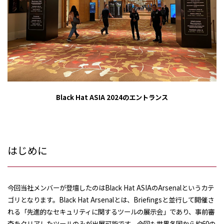
Black Hat ASIA 2024
のエントランス
はじめに
今回当社メンバーが登壇したのは
Black Hat ASIA
の
Arsenal
というカテ
ゴリとなります。
Black Hat Arsenal
とは、
Briefings
と並行して開催さ
れる「先進的なセキュリティに関するツールの展示会」であり、事前審
査をクリアしたツールのみが出展可能です。今回も世界各国から約
60
の