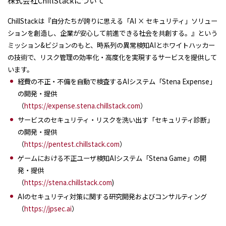
株式会社ChillStackについて
ChillStackは『自分たちが誇りに思える「AI × セキュリティ」ソリュー
ションを創造し、企業が安心して前進できる社会を共創する。』という
ミッション&ビジョンのもと、時系列の異常検知AIとホワイトハッカー
の技術で、リスク管理の効率化・高度化を実現するサービスを提供して
います。
経費の不正・不備を自動で検査するAIシステム「Stena Expense」
の開発・提供
（
https://expense.stena.chillstack.com
）
サービスのセキュリティ・リスクを洗い出す「セキュリティ診断」
の開発・提供
（
https://pentest.chillstack.com
）
ゲームにおける不正ユーザ検知AIシステム「Stena Game」の開
発・提供
（
https://stena.chillstack.com
)
AIのセキュリティ対策に関する研究開発およびコンサルティング
（
https://jpsec.ai
）