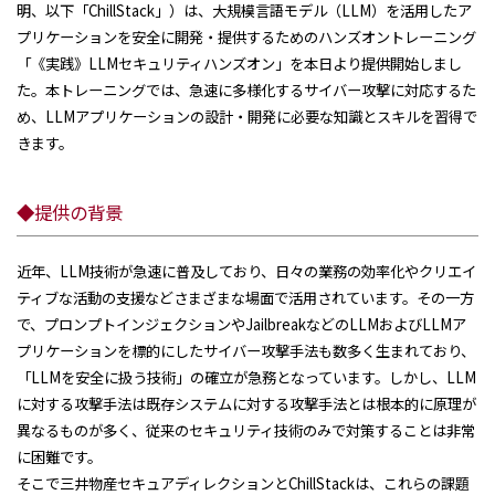
明、以下「ChillStack」）は、大規模言語モデル（LLM）を活用したア
お問い合わせ
プリケーションを安全に開発・提供するためのハンズオントレーニング
「《実践》LLMセキュリティハンズオン」を本日より提供開始しまし
た。本トレーニングでは、急速に多様化するサイバー攻撃に対応するた
め、LLMアプリケーションの設計・開発に必要な知識とスキルを習得で
きます。
◆提供の背景
近年、LLM技術が急速に普及しており、日々の業務の効率化やクリエイ
ティブな活動の支援などさまざまな場面で活用されています。その一方
で、プロンプトインジェクションやJailbreakなどのLLMおよびLLMア
プリケーションを標的にしたサイバー攻撃手法も数多く生まれており、
「LLMを安全に扱う技術」の確立が急務となっています。しかし、LLM
に対する攻撃手法は既存システムに対する攻撃手法とは根本的に原理が
異なるものが多く、従来のセキュリティ技術のみで対策することは非常
に困難です。
そこで三井物産セキュアディレクションとChillStackは、これらの課題