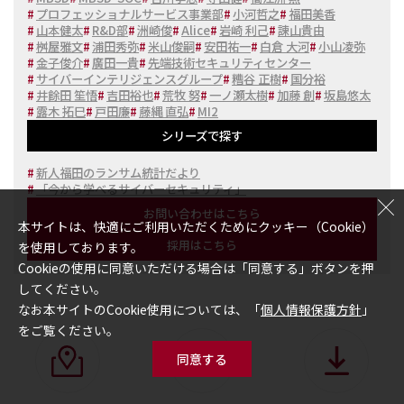
#
プロフェッショナルサービス事業部
#
小河哲之
#
福田美香
#
山本健太
#
R&D部
#
洲崎俊
#
Alice
#
岩崎 利己
#
諌山貴由
#
桝屋雅文
#
浦田秀弥
#
米山俊嗣
#
安田祐一
#
白倉 大河
#
小山凌弥
#
金子俊介
#
廣田一貴
#
先端技術セキュリティセンター
#
サイバーインテリジェンスグループ
#
糟谷 正樹
#
国分裕
#
井餘田 笙悟
#
吉田裕也
#
荒牧 努
#
一ノ瀬太樹
#
加藤 創
#
坂島悠太
#
露木 拓巳
#
戸田廉
#
藤縄 直弘
#
MI2
シリーズで探す
#
新人福田のランサム統計だより
#
「今から学べるサイバーセキュリティ」
お問い合わせはこちら
本サイトは、快適にご利用いただくためにクッキー（Cookie）
採用はこちら
を使用しております。
Cookieの使用に同意いただける場合は「同意する」ボタンを押
してください。
なお本サイトのCookie使用については、「
個人情報保護方針
」
をご覧ください。
同意する