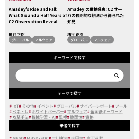
Amadey's Rise and Fall:
Amadey の栄枯盛衰: C2 サー
What Six and a Half Years of
バの長期的な観測から得られた
C2 Observation Reveal
知見
糟谷 正樹
糟谷 正樹
グローバル
マルウェア
グローバル
マルウェア
キーワードで探す
テーマで探す
#
IoT
#
その他
#
イベント
#
グローバル
#
サイバーレポート
#
ツール
#
ペネトレ
#
ホワイトペーパー
#
マルウェア
#
全国紙キーワード
#
攻撃手法
#
機械学習・AI
#
監視
#
脆弱性
#
資格
筆者で探す
#
MBSD
#
MBSD-SOC
#
吉川孝志
#
寺田健
#
高江洲 勲