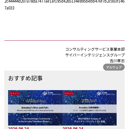
2c44444d207a78da7477ae1af195d4265134e895bebb476f7b2c003f146
7a033
コンサルティングサービス事業本部
サイバーインテリジェンスグループ
吉川孝志
マルウェア
おすすめ記事
2026.06.24
2026.06.24