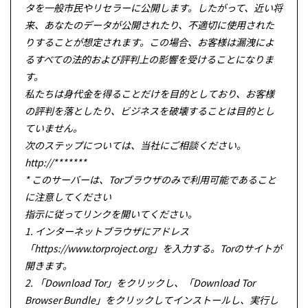
タを一般市民やリセラーに公開します。したがって、近い将
来、あなたのデータが公開されたり、不適切に使用された
りすることが想定されます。この場合、お客様は漏洩によ
るすべての法的および評判上の影響を受けることになりま
す。
私たちは身代金を得ることだけを目的としており、お客様
の評判を落としたり、ビジネスを破壊することは目的とし
ていません。
次のステップについては、当社にご相談ください。
http://*******
* このサーバーは、Torブラウザのみで利用可能であること
に注意してください
指示に従ってリンクを開いてください。
1. インターネットブラウザにアドレス
「https://www.torproject.org」を入力する。Torのサイトが
開きます。
2. 「Download Tor」をクリックし、「Download Tor
Browser Bundle」をクリックしてインストールし、実行し