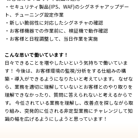
・セキュリティ製品(IPS、WAF)のシグネチャアップデー
現在携わっているWebアプリケーション診断のスキルをよ
ないシステム担当者様であっても、お客様に寄り添い分か
ト、チューニング設定作業
り磨きたいです。また、Webアプリケーションだけではな
りやすく説明するよう心掛けています。
・新しい脆弱性に対応したシグネチャの確認
く、他の分野もできるようになり、診断全般を網羅できる
・お客様機器での作業前に、検証機で動作確認
スペシャリストになりたいと思っています！ 社内にはスペ
こんな思いで働いています！
・お客様と日程調整して、当日作業を実施
シャリストの先輩方が多くいらっしゃるので、その方々を
お客様のシステムのセキュリティレベルを向上させること
目指して日々業務に取り組んでいます！
はもちろん、お客様のセキュリティに対する意識も向上す
こんな思いで働いています！
るよう心掛けています。 また、自身のタスクに加え、新任
日々できることを増やしたいという気持ちで働いていま
者の教育担当でもあるため、模範となれるように日々の業
す！ 今後は、お客様環境の監視/分析をする仕組みの構
務を遂行しています。 自己研鑽すると共に、チーム全体の
9:30
築・導入ができるようになりたいと考えています。 なぜな
成長にも貢献できる人物像を目指しています！
リモートワーク開始
ら、業務を適切に理解していないとお客様とのやり取りを
1.案件開始日の場合
理解できなかったり、質問に答えられないと考えるからで
客先からの連絡・注意事項の確認
す。 今任されている業務を理解し、改善点を探しながら取
09:00
2.案件中
り組み、突発的に任される非定型業務にチャレンジして知
診断ツールの結果の確認
業務開始
3．案件がない場合
識の幅を広げるようにしようと思っています！
最新の情報収集や検証作業
・メール/チャット確認
OSSのWebアプリの脆弱性調査
・チームに割り当てられたタスクを確認後、自身の今日の
タスクを決める