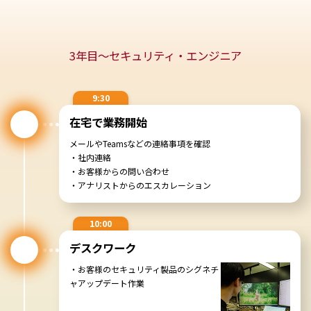
10:00
9:30
診断
3年目～セキュリティ・エンジニア
チームの朝会
Webサイトの巡回
診断ツールの設定
・チームタスクの担当割り当て
・共有事項の周知
9:30
在宅で業務開始
10:00
メールやTeamsなどの連絡事項を確認
作業時間
・社内連絡
12:00
・お客様からの問い合わせ
・メール/チャットの返信、その他作業
ランチ
・アナリストからのエスカレーション
家でランチをすることが多い
10:00
デスクワーク
・お客様のセキュリティ製品のシグネチ
12:00
ャアップデート作業
ランチ
13:00