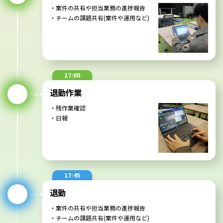
・案件の共有や担当業務の進捗報告
・チームの課題共有(案件や運用など)
17:00
退勤に必要な作業
17:00
・メール/チャット確認
退勤作業
・自身の明日のタスクを決める
・残作業確認
・日報
18:00
退勤
17:45
退勤
・案件の共有や担当業務の進捗報告
・チームの課題共有(案件や運用など)