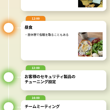
・外食をすることが多い
診断
Webサイトの巡回
診断ツールの設定
12:00
ツールによる自動診断
昼食
手動診断
診断結果精査
・昼休憩で仮眠を取ることもある
13:00
お客様の定例会参加
17:00
退勤
お客様からの診断作業の要望時間は17時
までが多い
13:00
診断結果の整理や報告書の作成
お客様のセキュリティ製品の
チューニング設定
14:00
教育/管理業務
16:00
・質問や懸念点に対する質疑応答
チームミーティング