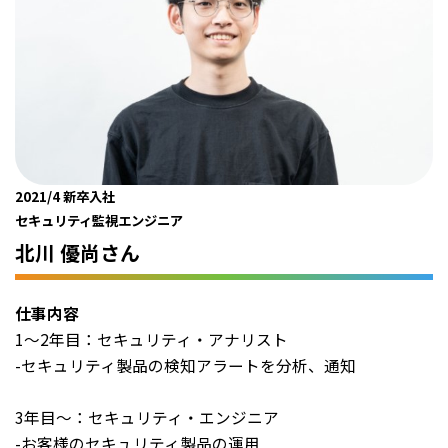
お問い合わせ
2021/4 新卒入社
2022/3 キャリア入社
2020/10 キャリア入社
セキュリティ監視エンジニア
セキュリティ診断エンジニア
セキュリティ コンサルタント
北川 優尚さん
戸田 廉さん
羽鳥 翔一さん
仕事内容
仕事内容
仕事内容
1～2年目：セキュリティ・アナリスト
Webアプリケーションの脆弱性診断
お客様先に常駐し、導入予定のシステムに対してセキュリ
-セキュリティ製品の検知アラートを分析、通知
診断作業・診断後の報告書作成・報告会（お客様要望）
ティ規定の順守状況と我々の知見による脆弱な設計有無
社外勉強会（2,3か月に1回）定期的に開催・講師も務める
を、要件定義書や設計書から読み解いた上で改善策やリス
3年目～：セキュリティ・エンジニア
ク低減策を提示する業務に従事しています。
-お客様のセキュリティ製品の運用
こんな思いで働いています！
業務に取り組む上では、ITおよびITセキュリティの知見が