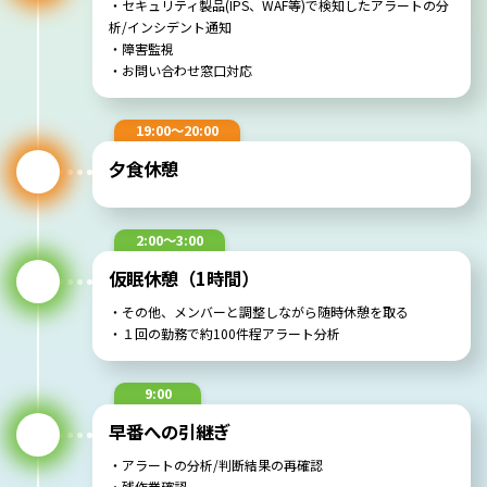
・セキュリティ製品(IPS、WAF等)で検知したアラートの分
析/インシデント通知
・障害監視
・お問い合わせ窓口対応
19:00～20:00
夕食休憩
2:00～3:00
仮眠休憩（1時間）
・その他、メンバーと調整しながら随時休憩を取る
・１回の勤務で約100件程アラート分析
9:00
早番への引継ぎ
・アラートの分析/判断結果の再確認
・残作業確認