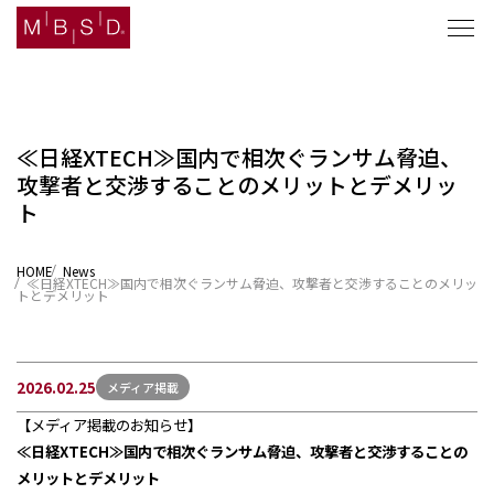
≪日経XTECH≫国内で相次ぐランサム脅迫、
攻撃者と交渉することのメリットとデメリッ
セキュリティナレッジ
ト
ソリューション
HOME
News
≪日経XTECH≫国内で相次ぐランサム脅迫、攻撃者と交渉することのメリッ
企業情報
トとデメリット
ニュース
2026.02.25
メディア掲載
採用
【メディア掲載のお知らせ】
≪日経XTECH≫国内で相次ぐランサム脅迫、攻撃者と交渉することの
メリットとデメリット