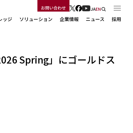
お問い合わせ
JA
EN
レッジ
ソリューション
企業情報
ニュース
採用
ソリューション
6 Spring」にゴールドス
ログ
社長メッセージ
Security Force
新卒採用
ート
経営理念
Security Force
ASOC
キャリア採用
会社概要
セキュリティ監視サービス
コーポレートブログ
事業概要
ASOC
コンサルティング
沿革
セキュリティ教育
ー
MBSDの技術力
コンサルティング
セキュリティ診断
MBSDの人材力
AIセキュリティ
MBSDのサステナビリティ
セキュリティ教育
セキュリティ製品・ソリューション
福利厚生
パートナー
セキュリティ診断
利用規約
個人情報保護方針
AIセキュリティ
情報セキュリティ方針