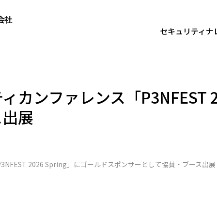
セキュリティナ
セキュリティナレッジ
ンファレンス「P3NFEST 202
技術者ブ
技術者ブログ
最新レポ
ス出展
コラム
最新レポート
対談
導入事例
コラム
ウェビナ
対談
EST 2026 Spring」にゴールドスポンサーとして協賛・ブース出展
導入事例
ウェビナー