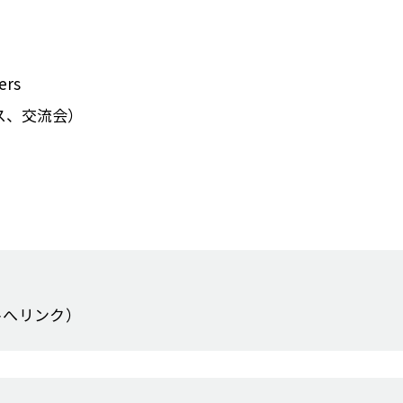
rs
ス、交流会）
トへリンク）