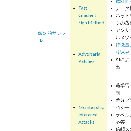
敵対的
Fast
データ
Gradient
ネット
Sign Method
クの蒸
アンサ
敵対的サンプ
ルメソ
ル
特徴量
り込み
Adversarial
AIによ
Patches
出
過学習
制
差分プ
Membership
バシー
Inference
ラベル
Attacks
応答
信頼ス