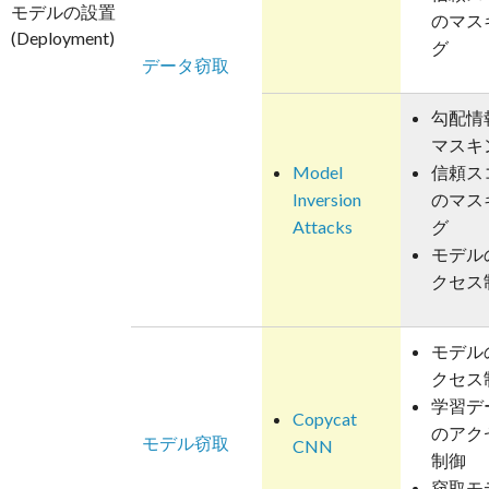
モデルの設置
のマス
(Deployment)
グ
データ窃取
勾配情
マスキ
Model
信頼ス
Inversion
のマス
Attacks
グ
モデル
クセス
モデル
クセス
学習デ
Copycat
のアク
モデル窃取
CNN
制御
窃取モ