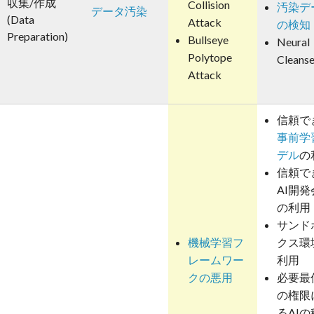
収集/作成
Collision
汚染デ
データ汚染
(Data
Attack
の検知
Preparation)
Bullseye
Neural
Polytope
Cleans
Attack
信頼で
事前学
デル
の
信頼で
AI開発
の利用
サンド
機械学習フ
クス環
レームワー
利用
クの悪用
必要最
の権限
るAIの