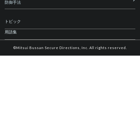
防御手法
トピック
用語集
©Mitsui Bussan Secure Directions, Inc. All rights reserved.