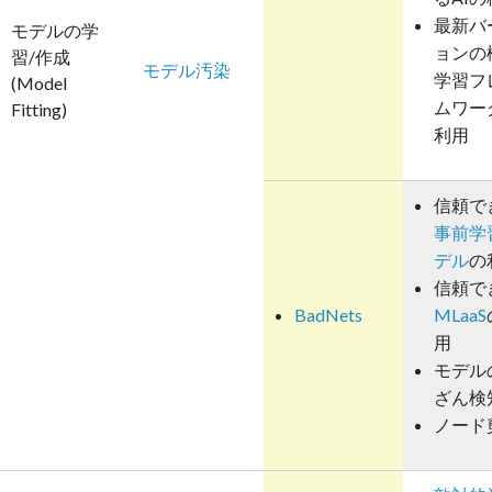
最新バ
モデルの学
ョンの
習/作成
モデル汚染
学習フ
(Model
ムワー
Fitting)
利用
信頼で
事前学
デル
の
信頼で
BadNets
MLaaS
用
モデル
ざん検
ノード