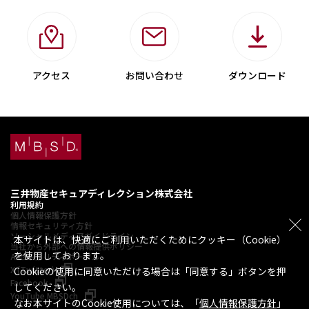
お問い合わせ
アクセス
お問い合わせ
ダウンロード
三井物産セキュアディレクション株式会社
利用規約
個人情報保護方針
情報セキュリティ方針
ソーシャルメディアガイドライン
本サイトは、快適にご利用いただくためにクッキー（Cookie）
当社から外部への情報提供ポリシー
を使用しております。
AIセキュリティポータル
X (Twitter)
Cookieの使用に同意いただける場合は「同意する」ボタンを押
Facebook
してください。
YouTube MBSDch
なお本サイトのCookie使用については、「
個人情報保護方針
」